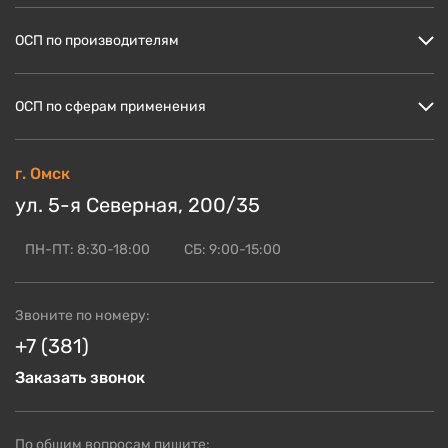
Цены
ОСП по производителям
Кто мы?
Скидки и акции
ОСП Кроношпан
ОСП по сферам применения
Доставка и оплата
ОСП Ультралам
Блог по OSB
ОСП НЛК
ОСП для пола
г. Омск
ОСБ оптом
ОСП Калевала
ОСП для стен
ул. 5-я Северная, 200/35
Контакты
Смотреть ещё
ОСП для кровли
ОСП для СИП панелей
ПН-ПТ: 8:30-18:00
СБ: 9:00-15:00
Смотреть ещё
Звоните по номеру:
+7 (381)
Заказать звонок
По общим вопросам пишите: