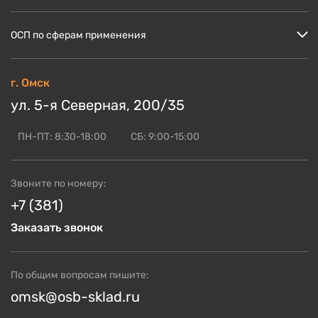
Скидки и акции
ОСП Кроношпан
ОСП по сферам применения
Доставка и оплата
ОСП Ультралам
Блог по OSB
ОСП НЛК
ОСП для пола
г. Омск
ОСБ оптом
ОСП Калевала
ОСП для стен
ул. 5-я Северная, 200/35
Контакты
Смотреть ещё
ОСП для кровли
ОСП для СИП панелей
ПН-ПТ: 8:30-18:00
СБ: 9:00-15:00
Смотреть ещё
Звоните по номеру:
+7 (381)
Заказать звонок
По общим вопросам пишите:
omsk@osb-sklad.ru