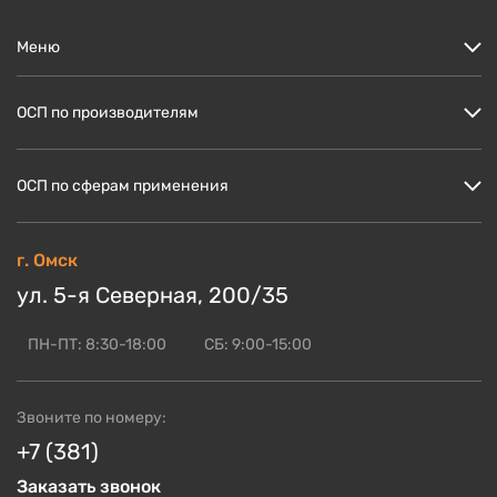
Меню
Цены
ОСП по производителям
Кто мы?
Скидки и акции
ОСП Кроношпан
ОСП по сферам применения
Доставка и оплата
ОСП Ультралам
Блог по OSB
ОСП НЛК
ОСП для пола
г. Омск
ОСБ оптом
ОСП Калевала
ОСП для стен
ул. 5-я Северная, 200/35
Контакты
Смотреть ещё
ОСП для кровли
ОСП для СИП панелей
ПН-ПТ: 8:30-18:00
СБ: 9:00-15:00
Смотреть ещё
Звоните по номеру:
+7 (381)
Заказать звонок