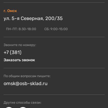
Цены
г. Омск
Кто мы?
ул. 5-я Северная, 200/35
Скидки и акции
Доставка и оплата
ПН-ПТ: 8:30-18:00
СБ: 9:00-15:00
Блог по OSB
ОСБ оптом
Звоните по номеру:
Контакты
+7 (381)
Заказать звонок
По общим вопросам пишите:
omsk@osb-sklad.ru
Другие способы связи: